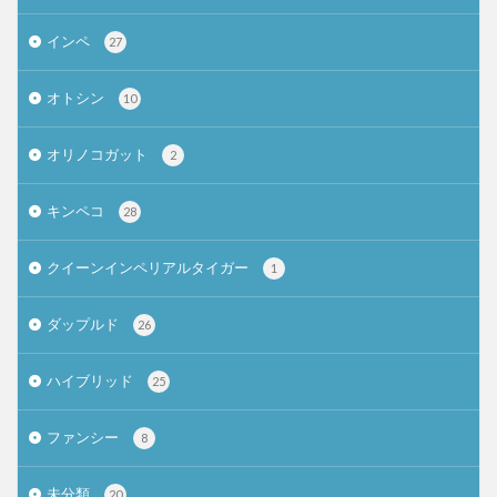
インペ
27
オトシン
10
オリノコガット
2
キンペコ
28
クイーンインペリアルタイガー
1
ダップルド
26
ハイブリッド
25
ファンシー
8
未分類
20